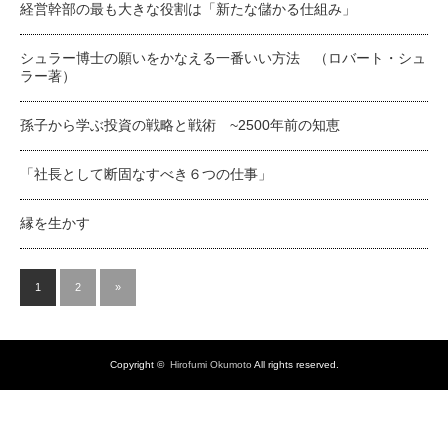
経営幹部の最も大きな役割は「新たな儲かる仕組み」
シュラー博士の願いをかなえる一番いい方法 （ロバート・シュ
ラー著）
孫子から学ぶ投資の戦略と戦術 ~2500年前の知恵
「社長として断固なすべき６つの仕事」
縁を生かす
1
2
»
Copyright ©
Hirofumi Okumoto
All rights reserved.