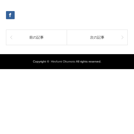
前の記事
次の記事
Copyright ©
Hirofumi Okumoto
All rights reserved.